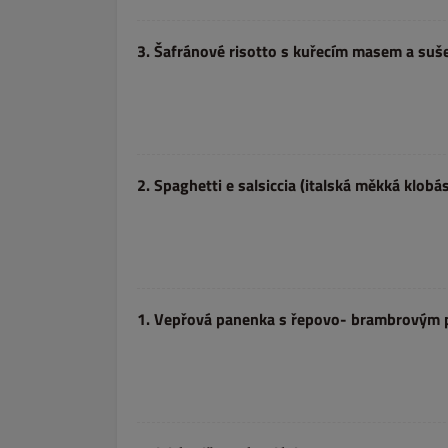
3. Šafránové risotto s kuřecím masem a suš
2. Spaghetti e salsiccia (italská měkká klo
1. Vepřová panenka s řepovo- brambrovým p