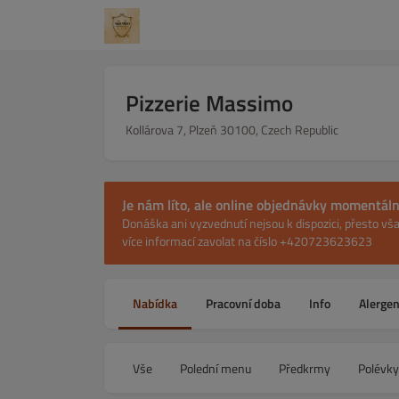
Pizzerie Massimo
Kollárova 7, Plzeň 30100, Czech Republic
Je nám líto, ale online objednávky momentál
Donáška ani vyzvednutí nejsou k dispozici, přesto v
více informací zavolat na číslo +420723623623
Nabídka
Pracovní doba
Info
Alerge
Vše
Polední menu
Předkrmy
Polévky