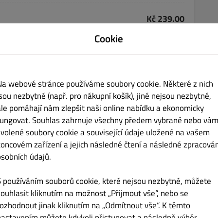
Kč 239.00
Cookie
Na webové stránce používáme soubory cookie. Některé z nich
Kč 169.00
jsou nezbytné (např. pro nákupní košík), jiné nejsou nezbytné,
ale pomáhají nám zlepšit naši online nabídku a ekonomicky
ROU NA DOMÁCÍM PEČIVU
fungovat. Souhlas zahrnuje všechny předem vybrané nebo vám
zvolené soubory cookie a související údaje uložené na vašem
koncovém zařízení a jejich následné čtení a následné zpracován
osobních údajů.
S používáním souborů cookie, které nejsou nezbytné, můžete
souhlasit kliknutím na možnost „Přijmout vše“, nebo se
rozhodnout jinak kliknutím na „Odmítnout vše“. K těmto
Kč 69.00
nastavením můžete kdykoli přistupovat a následně výběr