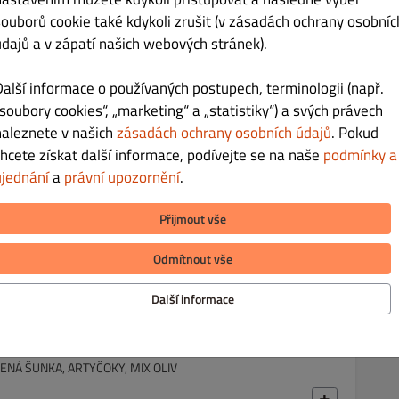
souborů cookie také kdykoli zrušit (v zásadách ochrany osobníc
údajů a v zápatí našich webových stránek).
Další informace o používaných postupech, terminologii (např.
„soubory cookies“, „marketing“ a „statistiky“) a svých právech
naleznete v našich
zásadách ochrany osobních údajů
. Pokud
Kč 89.00
chcete získat další informace, podívejte se na naše
podmínky a
ujednání
a
právní upozornění
.
ÍMI NUDLEMI
Přijmout vše
Odmítnout vše
Další informace
Kč 209.00
ENÁ ŠUNKA, ARTYČOKY, MIX OLIV