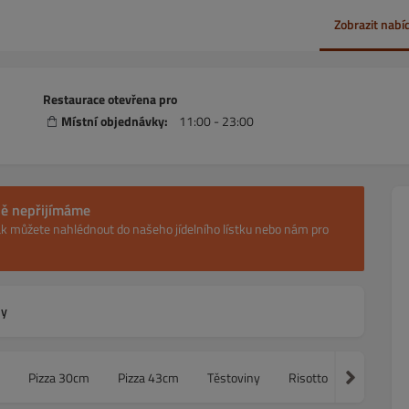
Zobrazit nabí
Restaurace otevřena pro
Místní objednávky:
11:00 - 23:00
ně nepřijímáme
šak můžete nahlédnout do našeho jídelního lístku nebo nám pro
ny
Pizza 30cm
Pizza 43cm
Těstoviny
Risotto
Steak