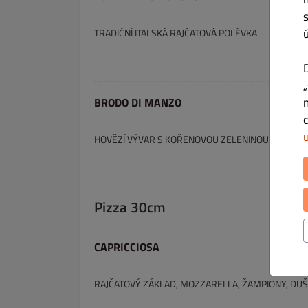
TRADIČNÍ ITALSKÁ RAJČATOVÁ POLÉVKA
BRODO DI MANZO
HOVĚZÍ VÝVAR S KOŘENOVOU ZELENINOU A DOMÁC
Pizza 30cm
CAPRICCIOSA
RAJČATOVÝ ZÁKLAD, MOZZARELLA, ŽAMPIONY, DUŠ