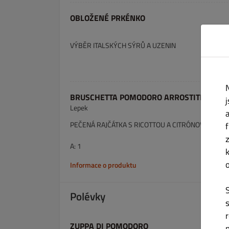
OBLOŽENÉ PRKÉNKO
VÝBĚR ITALSKÝCH SÝRŮ A UZENIN
BRUSCHETTA POMODORO ARROSTITI
Lepek
PEČENÁ RAJČÁTKA S RICOTTOU A CITRÓNOVOU KŮ
A: 1
Informace o produktu
Polévky
ZUPPA DI POMODORO