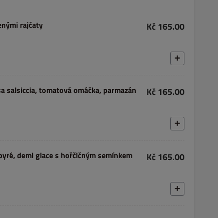
enými rajčaty
Kč 165.00
bása salsiccia, tomatová omáčka, parmazán
Kč 165.00
yré, demi glace s hořčičným semínkem
Kč 165.00