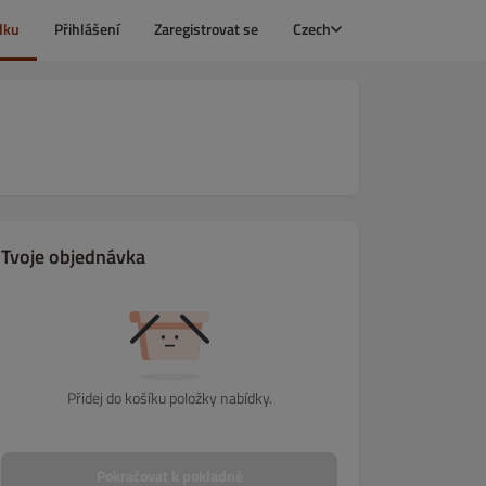
dku
Přihlášení
Zaregistrovat se
Czech
Tvoje objednávka
Přidej do košíku položky nabídky.
Saláty
Dětské menu
Přílohy
Dezerty
Pokračovat k pokladně